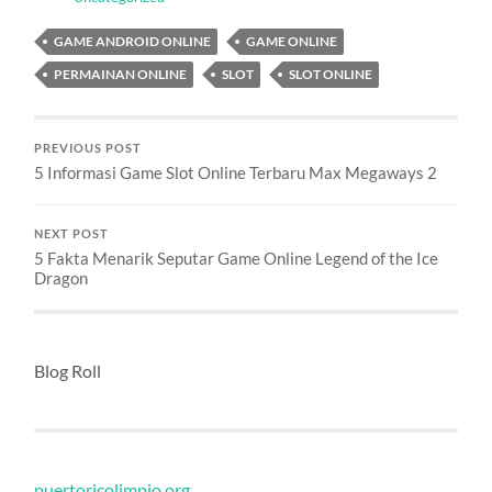
GAME ANDROID ONLINE
GAME ONLINE
PERMAINAN ONLINE
SLOT
SLOT ONLINE
PREVIOUS POST
5 Informasi Game Slot Online Terbaru Max Megaways 2
NEXT POST
5 Fakta Menarik Seputar Game Online Legend of the Ice
Dragon
Blog Roll
puertoricolimpio.org