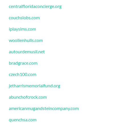
centralfloridaconcierge.org
couchslobs.com
iplaysims.com
woollenhulls.com
autourdemusil.net
bradgrace.com
czech100.com
jetharrismemorialfund.org
abunchofcrock.com
americanmugandsteincompany.com
quenchsa.com