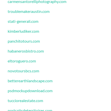
carmensantorelliphotography.com
troublemakeraustin.com
stati-generali.com
kimberludiker.com
panchitotours.com
habanerosbistro.com
eltoroguero.com
novotoursbcs.com
betterearthlandscape.com
psdmockupdownload.com
tucciorealestate.com
portraitsdeterritoires.com