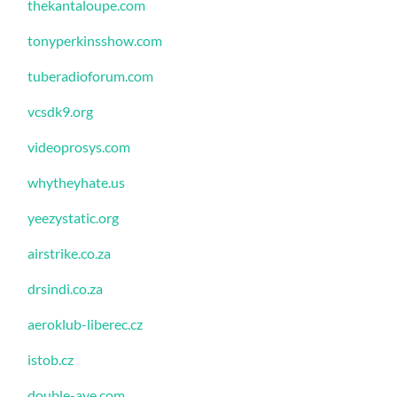
thekantaloupe.com
tonyperkinsshow.com
tuberadioforum.com
vcsdk9.org
videoprosys.com
whytheyhate.us
yeezystatic.org
airstrike.co.za
drsindi.co.za
aeroklub-liberec.cz
istob.cz
double-aye.com