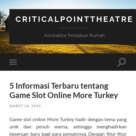
CRITICALPOINTTHEATRE
Kontraktor Perbaikan Rumah
Toggle
Toggle
search
mobile
field
menu
5 Informasi Terbaru tentang
Game Slot Online More Turkey
MARET 14, 2025
Game slot online More Turkey hadir dengan tema yang
unik dan penuh warna, sehingga menghadirkan
keseruan baru bagi para pemainnya. Dengan fitur-fitur