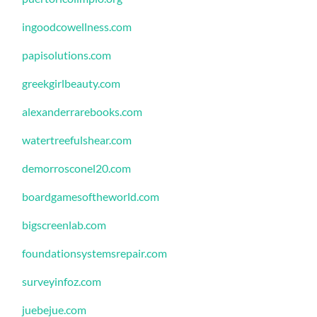
ingoodcowellness.com
papisolutions.com
greekgirlbeauty.com
alexanderrarebooks.com
watertreefulshear.com
demorrosconel20.com
boardgamesoftheworld.com
bigscreenlab.com
foundationsystemsrepair.com
surveyinfoz.com
juebejue.com