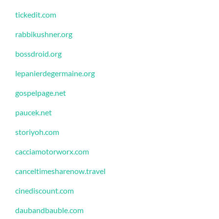
tickedit.com
rabbikushner.org
bossdroid.org
lepanierdegermaine.org
gospelpage.net
paucek.net
storiyoh.com
cacciamotorworx.com
canceltimesharenow.travel
cinediscount.com
daubandbauble.com