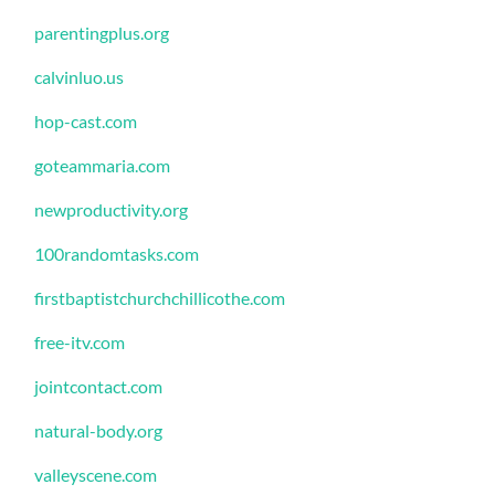
parentingplus.org
calvinluo.us
hop-cast.com
goteammaria.com
newproductivity.org
100randomtasks.com
firstbaptistchurchchillicothe.com
free-itv.com
jointcontact.com
natural-body.org
valleyscene.com