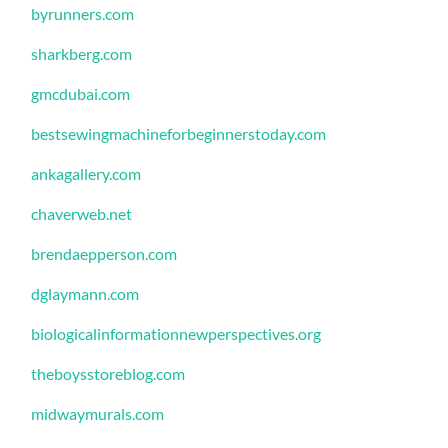
byrunners.com
sharkberg.com
gmcdubai.com
bestsewingmachineforbeginnerstoday.com
ankagallery.com
chaverweb.net
brendaepperson.com
dglaymann.com
biologicalinformationnewperspectives.org
theboysstoreblog.com
midwaymurals.com