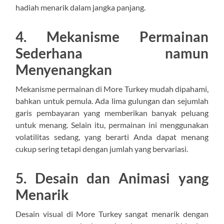
hadiah menarik dalam jangka panjang.
4. Mekanisme Permainan
Sederhana namun
Menyenangkan
Mekanisme permainan di More Turkey mudah dipahami,
bahkan untuk pemula. Ada lima gulungan dan sejumlah
garis pembayaran yang memberikan banyak peluang
untuk menang. Selain itu, permainan ini menggunakan
volatilitas sedang, yang berarti Anda dapat menang
cukup sering tetapi dengan jumlah yang bervariasi.
5. Desain dan Animasi yang
Menarik
Desain visual di More Turkey sangat menarik dengan