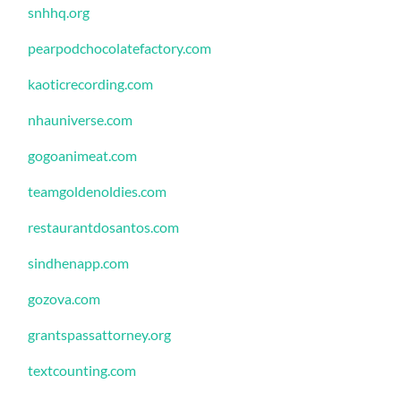
snhhq.org
pearpodchocolatefactory.com
kaoticrecording.com
nhauniverse.com
gogoanimeat.com
teamgoldenoldies.com
restaurantdosantos.com
sindhenapp.com
gozova.com
grantspassattorney.org
textcounting.com