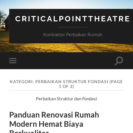
CRITICALPOINTTHEATRE
Kontraktor Perbaikan Rumah
Toggle
Toggle
search
mobile
field
menu
KATEGORI:
PERBAIKAN STRUKTUR FONDASI
(PAGE
1 OF 2)
Perbaikan Struktur dan Fondasi
Panduan Renovasi Rumah
Modern Hemat Biaya