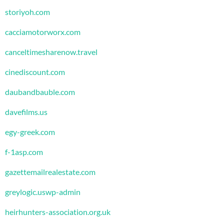
storiyoh.com
cacciamotorworx.com
canceltimesharenow.travel
cinediscount.com
daubandbauble.com
davefilms.us
egy-greek.com
f-1asp.com
gazettemailrealestate.com
greylogic.uswp-admin
heirhunters-association.org.uk