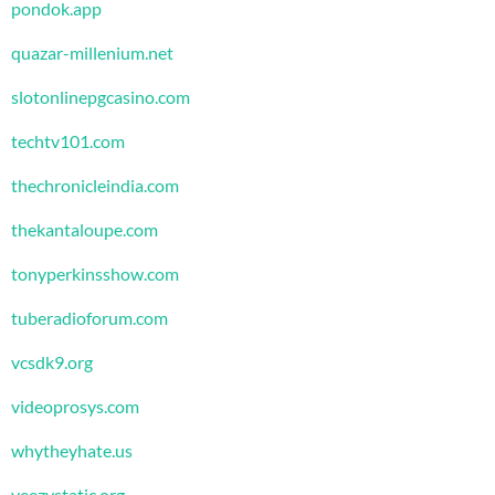
pondok.app
quazar-millenium.net
slotonlinepgcasino.com
techtv101.com
thechronicleindia.com
thekantaloupe.com
tonyperkinsshow.com
tuberadioforum.com
vcsdk9.org
videoprosys.com
whytheyhate.us
yeezystatic.org