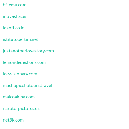
hf-emu.com
inuyasha.us
iqsoft.co.in
istitutopertini.net
justanotherlovestory.com
lemondedeslions.com
lowvisionary.com
machupicchutours.travel
maicoakiba.com
naruto-pictures.us
net9k.com