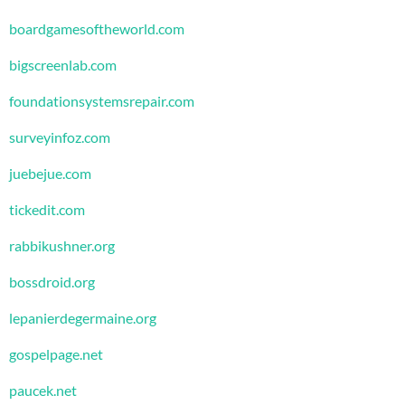
boardgamesoftheworld.com
bigscreenlab.com
foundationsystemsrepair.com
surveyinfoz.com
juebejue.com
tickedit.com
rabbikushner.org
bossdroid.org
lepanierdegermaine.org
gospelpage.net
paucek.net