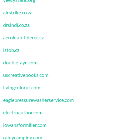
airstrike.co.za
drsindi.co.za
aeroklub-liberec.cz
istob.cz
double-aye.com
uscreativebooks.com
livingcolorut.com
eaglepressurewasherservice.com
electroauthor.com
iowansformiller.com
rainycamping.com