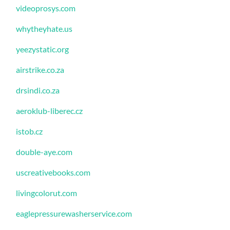
videoprosys.com
whytheyhate.us
yeezystatic.org
airstrike.co.za
drsindi.co.za
aeroklub-liberec.cz
istob.cz
double-aye.com
uscreativebooks.com
livingcolorut.com
eaglepressurewasherservice.com