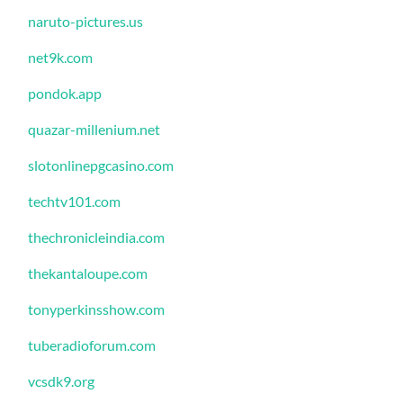
naruto-pictures.us
net9k.com
pondok.app
quazar-millenium.net
slotonlinepgcasino.com
techtv101.com
thechronicleindia.com
thekantaloupe.com
tonyperkinsshow.com
tuberadioforum.com
vcsdk9.org