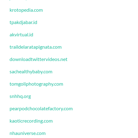
krotopedia.com
tpakdjabar.id
akvirtual.id
traildelaratapignata.com
downloadtwittervideos.net
sachealthybaby.com
tomgoliphotography.com
snhhq.org
pearpodchocolatefactory.com
kaoticrecording.com
nhauniverse.com