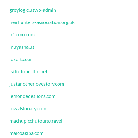
greylogic.uswp-admin
heirhunters-association.org.uk
hf-emu.com
inuyasha.us
iqsoft.co.in
istitutopertini.net
justanotherlovestory.com
lemondedeslions.com
lowvisionary.com
machupicchutours.travel
maicoakiba.com