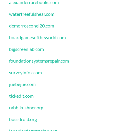
alexanderrarebooks.com
watertreefulshear.com
demorrosconel20.com
boardgamesoftheworld.com
bigscreenlab.com
foundationsystemsrepair.com
surveyinfoz.com
juebejue.com
tickedit.com
rabbikushner.org
bossdroid.org
lepanierdegermaine.org