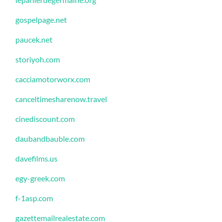
gospelpage.net
paucek.net
storiyoh.com
cacciamotorworx.com
canceltimesharenow.travel
cinediscount.com
daubandbauble.com
davefilms.us
egy-greek.com
f-1asp.com
gazettemailrealestate.com